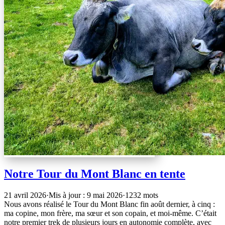
Notre Tour du Mont Blanc en tente
21 avril 2026
·
Mis à jour : 9 mai 2026
·
1232 mots
Nous avons réalisé le Tour du Mont Blanc fin août dernier, à cinq :
ma copine, mon frère, ma sœur et son copain, et moi-même. C’était
notre premier trek de plusieurs jours en autonomie complète, avec