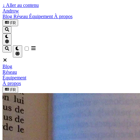
↓
Aller au contenu
Androw
Blog
Réseau
Équipement
À propos
FR
Blog
Réseau
Équipement
À propos
FR