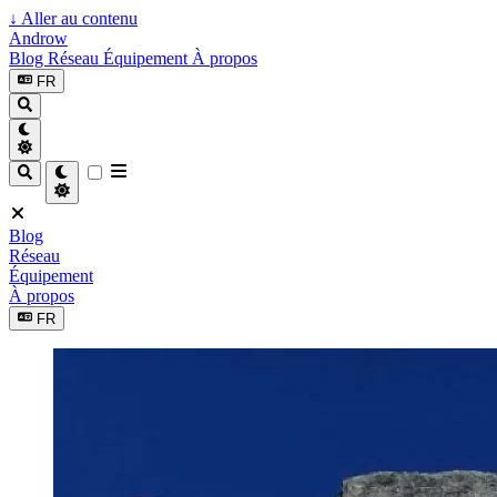
↓
Aller au contenu
Androw
Blog
Réseau
Équipement
À propos
FR
Blog
Réseau
Équipement
À propos
FR