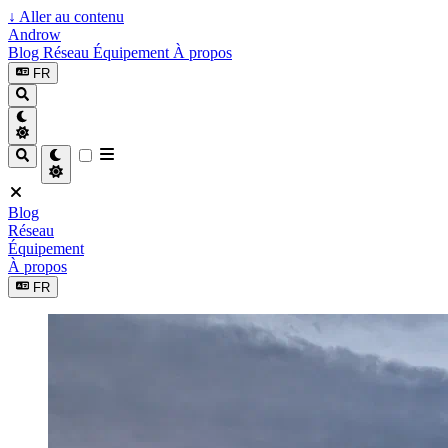
↓
Aller au contenu
Androw
Blog
Réseau
Équipement
À propos
FR
Blog
Réseau
Équipement
À propos
FR