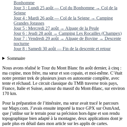
Bonhomme
Jour 3 : Lundi 25 août — Col du Bonhomme → Col de la
Seigne
Jour 4 : Mardi 26 août — Col de la Seigne → Camping
Grandes Jorasses
Jour 5 : Mercredi 27 août → Alpage de la Peule
Jour 6 : Jeudi 28 août → Camping Les Rocailles (Champex)
Jour 7 : Vendredi 29 août → Alpage de Bovine → Descente
nocturne
Jour 8 : Samedi 30 août — Fin de la descente et retour
Sommaire
Nous avons réalisé le Tour du Mont Blanc fin août dernier, à cinq :
ma copine, mon frère, ma sœur et son copain, et moi-même. C’était
notre premier trek de plusieurs jours en autonomie complète, avec
tente et réchaud. Le circuit classique du TMB traverse trois pays,
France, Italie et Suisse, autour du massif du Mont-Blanc, sur environ
170 km.
Pour la préparation de l’itinéraire, ma sœur avait tracé le parcours
sur Mapy.com. J’avais ensuite importé la trace GPX sur OsmAnd,
que j’utilise sur le terrain pour sa précision hors-ligne et son rendu
topographique bien adapté à la montagne, deux applications dont je
parle plus en détail dans mon article sur les applis de cartes.