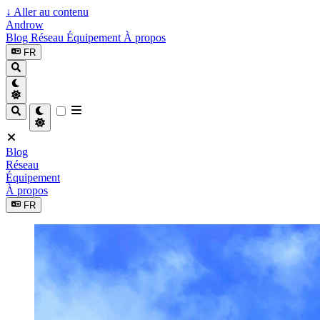
↓
Aller au contenu
Androw
Blog
Réseau
Équipement
À propos
FR
Blog
Réseau
Équipement
À propos
FR